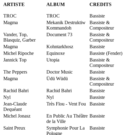
ARTISTE
ALBUM
CREDITS
TROC
TROC
Bassiste
Magma
Mekanik Destruktiw
Bassiste &
Kommandoh
Compositeur
Vander, Top,
Document 73
Bassiste &
Blasquiz, Garber
Compositeur
Magma
Kohntarkhosz
Bassiste
Michel Ripoche
Equinoxe
Bassiste (Fender)
Jannick Top
Utopia
Bassiste &
Compositeur
The Peppers
Doctor Music
Bassiste
Magma
Üdü Wüdü
Bassiste &
Compositeur
Rachid Bahri
Rachid Bahri
Bassiste
Nyl
Nyl
Bassiste
Jean-Claude
Très Flou - Vent Fou
Bassiste
Dequéant
Michel Jonasz
En Public Au Théâtre
Bassiste
de la Ville
Saint Preux
Symphonie Pour La
Bassiste
Pologne