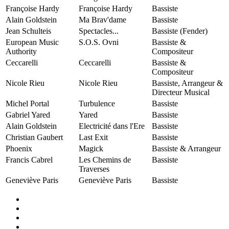
Françoise Hardy
Françoise Hardy
Bassiste
Alain Goldstein
Ma Brav'dame
Bassiste
Jean Schulteis
Spectacles...
Bassiste (Fender)
European Music
S.O.S. Ovni
Bassiste &
Authority
Compositeur
Ceccarelli
Ceccarelli
Bassiste &
Compositeur
Nicole Rieu
Nicole Rieu
Bassiste, Arrangeur &
Directeur Musical
Michel Portal
Turbulence
Bassiste
Gabriel Yared
Yared
Bassiste
Alain Goldstein
Electricité dans l'Ere
Bassiste
Christian Gaubert
Last Exit
Bassiste
Phoenix
Magick
Bassiste & Arrangeur
Francis Cabrel
Les Chemins de
Bassiste
Traverses
Geneviève Paris
Geneviève Paris
Bassiste