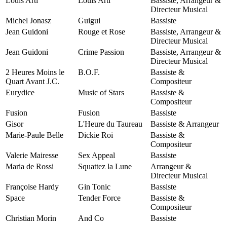
Louis Arti
Louis Arti
Bassiste, Arrangeur &
Directeur Musical
Michel Jonasz
Guigui
Bassiste
Jean Guidoni
Rouge et Rose
Bassiste, Arrangeur &
Directeur Musical
Jean Guidoni
Crime Passion
Bassiste, Arrangeur &
Directeur Musical
2 Heures Moins le
B.O.F.
Bassiste &
Quart Avant J.C.
Compositeur
Eurydice
Music of Stars
Bassiste &
Compositeur
Fusion
Fusion
Bassiste
Gisor
L'Heure du Taureau
Bassiste & Arrangeur
Marie-Paule Belle
Dickie Roi
Bassiste &
Compositeur
Valerie Mairesse
Sex Appeal
Bassiste
Maria de Rossi
Squattez la Lune
Arrangeur &
Directeur Musical
Françoise Hardy
Gin Tonic
Bassiste
Space
Tender Force
Bassiste &
Compositeur
Christian Morin
And Co
Bassiste