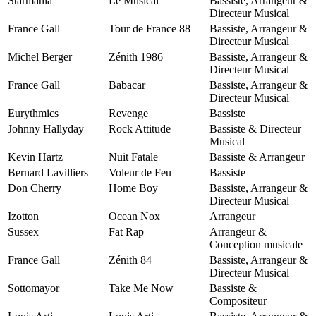
Starmania
Le Musical
Bassiste, Arrangeur &
Directeur Musical
France Gall
Tour de France 88
Bassiste, Arrangeur &
Directeur Musical
Michel Berger
Zénith 1986
Bassiste, Arrangeur &
Directeur Musical
France Gall
Babacar
Bassiste, Arrangeur &
Directeur Musical
Eurythmics
Revenge
Bassiste
Johnny Hallyday
Rock Attitude
Bassiste & Directeur
Musical
Kevin Hartz
Nuit Fatale
Bassiste & Arrangeur
Bernard Lavilliers
Voleur de Feu
Bassiste
Don Cherry
Home Boy
Bassiste, Arrangeur &
Directeur Musical
Izotton
Ocean Nox
Arrangeur
Sussex
Fat Rap
Arrangeur &
Conception musicale
France Gall
Zénith 84
Bassiste, Arrangeur &
Directeur Musical
Sottomayor
Take Me Now
Bassiste &
Compositeur